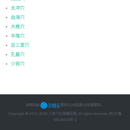
太冲穴
血海穴
大椎穴
丰隆穴
足三里穴
孔最穴
少商穴
本网站由
提供CDN加速/云存储服务
。
Copyright © 2012-2025 人体穴位准确位置, All rights reserved.
京ICP备
16028415号-2