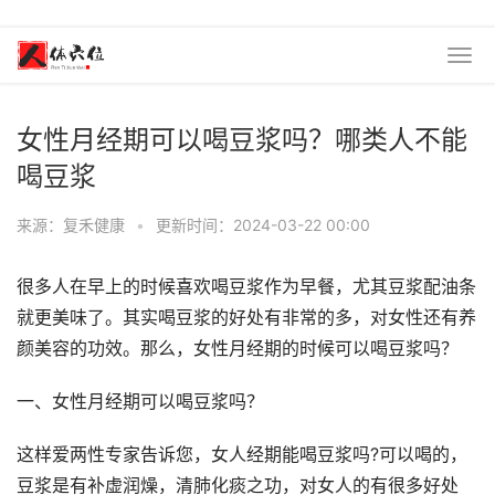
女性月经期可以喝豆浆吗？哪类人不能
喝豆浆
来源：复禾健康
•
更新时间：2024-03-22 00:00
很多人在早上的时候喜欢喝豆浆作为早餐，尤其豆浆配油条
就更美味了。其实喝豆浆的好处有非常的多，对女性还有养
颜美容的功效。那么，女性月经期的时候可以喝豆浆吗？
一、女性月经期可以喝豆浆吗？
这样爱两性专家告诉您，女人经期能喝豆浆吗?可以喝的，
豆浆是有补虚润燥，清肺化痰之功，对女人的有很多好处