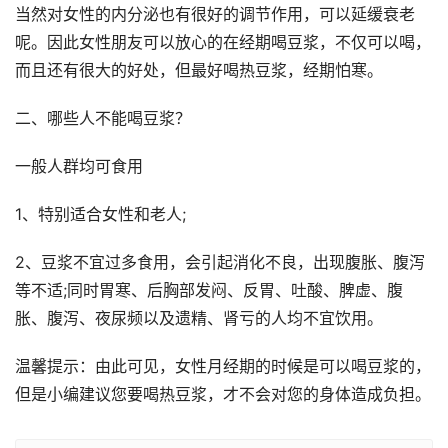
当然对女性的内分泌也有很好的调节作用，可以延缓衰老
呢。因此女性朋友可以放心的在经期喝豆浆，不仅可以喝，
而且还有很大的好处，但最好喝热豆浆，经期怕寒。
二、哪些人不能喝豆浆？
一般人群均可食用
1、特别适合女性和老人;
2、豆浆不宜过多食用，会引起消化不良，出现腹胀、腹泻
等不适;同时胃寒、后胸部发闷、反胃、吐酸、脾虚、腹
胀、腹泻、夜尿频以及遗精、肾亏的人均不宜饮用。
温馨提示：由此可见，女性月经期的时候是可以喝豆浆的，
但是小编建议您要喝热豆浆，才不会对您的身体造成负担。