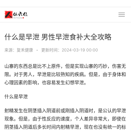
什么是早泄 男性早泄食补大全攻略
来源：复禾健康
•
更新时间：2024-03-19 00:00
山寨的东西总是比不上原件，但是实现山寨的巧妙，伤害无
限。对于男人，早泄是比较熟知的疾病。但是，由于身体和
心理因素的影响，也容易发生幻想早泄。
什么是早泄
射精发生在阴茎插入阴道前或刚插入阴道时，是公认的早泄
现象。但是，由于性反应的速度，个人差异非常大，即使在
阴茎插入阴道后多长时间内射精早泄，现在也没有统一的标