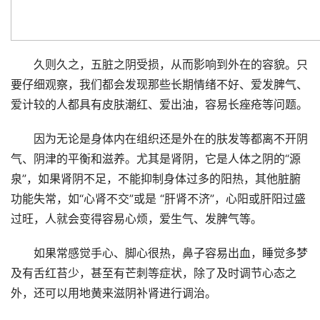
久则久之，五脏之阴受损，从而影响到外在的容貌。只
要仔细观察，我们都会发现那些长期情绪不好、爱发脾气、
爱计较的人都具有皮肤潮红、爱出油，容易长痤疮等问题。
因为无论是身体内在组织还是外在的肤发等都离不开阴
气、阴津的平衡和滋养。尤其是肾阴，它是人体之阴的“源
泉”，如果肾阴不足，不能抑制身体过多的阳热，其他脏腑
功能失常，如“心肾不交”或是 “肝肾不济”，心阳或肝阳过盛
过旺，人就会变得容易心烦，爱生气、发脾气等。
如果常感觉手心、脚心很热，鼻子容易出血，睡觉多梦
及有舌红苔少，甚至有芒刺等症状，除了及时调节心态之
外，还可以用地黄来滋阴补肾进行调治。