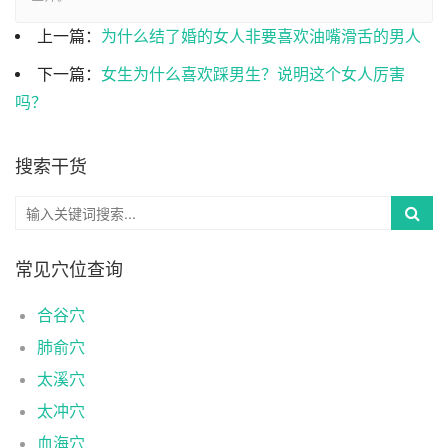
上一篇：
为什么结了婚的女人非要喜欢油嘴滑舌的男人
下一篇：
女生为什么喜欢踩男生？说明这个女人厉害
吗？
搜索干货
常见穴位查询
合谷穴
肺俞穴
太溪穴
太冲穴
血海穴