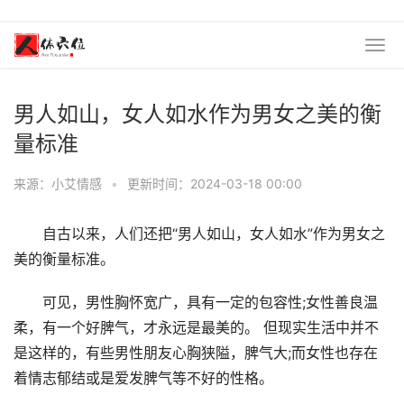
男人如山，女人如水作为男女之美的衡
量标准
来源：小艾情感
•
更新时间：2024-03-18 00:00
自古以来，人们还把“男人如山，女人如水”作为男女之
美的衡量标准。
可见，男性胸怀宽广，具有一定的包容性;女性善良温
柔，有一个好脾气，才永远是最美的。 但现实生活中并不
是这样的，有些男性朋友心胸狭隘，脾气大;而女性也存在
着情志郁结或是爱发脾气等不好的性格。