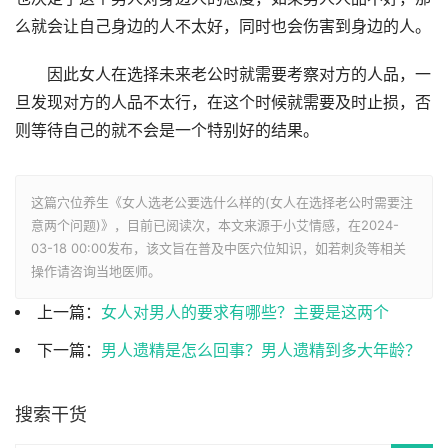
么就会让自己身边的人不太好，同时也会伤害到身边的人。
因此女人在选择未来老公时就需要考察对方的人品，一
旦发现对方的人品不太行，在这个时候就需要及时止损，否
则等待自己的就不会是一个特别好的结果。
这篇穴位养生《女人选老公要选什么样的(女人在选择老公时需要注
意两个问题)》，目前已阅读
次，本文来源于小艾情感，在2024-
03-18 00:00发布，该文旨在普及中医穴位知识，如若刺灸等相关
操作请咨询当地医师。
上一篇：
女人对男人的要求有哪些？主要是这两个
下一篇：
男人遗精是怎么回事？男人遗精到多大年龄？
搜索干货