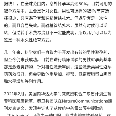
据统计，在全球范围内，意外怀孕率高达50%。目前可用的
避孕方法中，主要是针对女性，男性可选择的避孕/节育选
择很少，只有避孕套和输精管结扎术。但避孕套是一次性
的，而且容易失效。而输精管结扎术，虽然有时候可以逆
转，但逆转手术费昂贵且不一定能成功，所以几乎可以认为
这是一种永久性绝育方式。
几十年来，科学家们一直致力于开发出有效的男性避孕药，
但至今仍未获成功。目前在进行临床试验的男性避孕药基本
都是激素类药物，针对雄性激素睾酮，这些激素类男性避孕
药药效很好，但会导致体重增加、抑郁、低密度脂蛋白胆固
醇水平增加等副作用。
2021年2月，美国内华达大学闫威教授联合广东省计划生育
专科医院唐运革、秦卫兵团队在NatureCommunications期
刊发表论文，发现并证实了从传统中药雷公藤中提取的
（Triptonide）可作为一种口服、非激素的男性避孕药。这