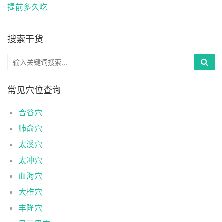
提前多久吃
搜索干货
常见穴位查询
合谷穴
肺俞穴
太溪穴
太冲穴
血海穴
大椎穴
丰隆穴