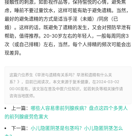
接触性的刺激，如影视作品等，保持愉悦的心情，避免焦
虑，睡前不要过量饮水，这样可能有助于避免遗精。当然，
最好的避免遗精的方式是适当手淫（未婚）/同房（已
婚）。这样的话，既避免了遗精的发生，又会对预防早泄有
帮助，值得推荐。20-30岁左右的年轻人，一般每周同房3
次（或自己排精）左右，当然，每个人排精的频次可能会出
现差异。
这篇穴位养生《早泄与遗精有关系吗？早泄和遗精有什么关
系？》，目前已阅读
次，本文来源于复禾健康，在2024-03-02
00:00发布，该文旨在普及中医穴位知识，如若刺灸等相关操作请
咨询当地医师。
上一篇：
哪些人容易患前列腺疾病？盘点这四个多男人
的前列腺疲劳危害大
下一篇：
小儿隐匿阴茎是包茎吗？小儿隐匿阴茎怎么