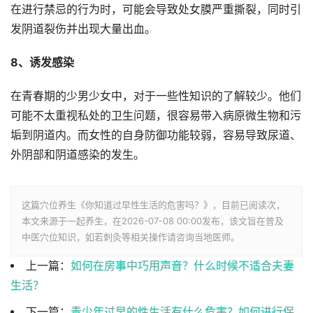
在进行禁忌的行为时，可能会导致处女膜严重撕裂，同时引
发阴道裂伤并出现大量出血。
8、诱发感染
在青春期的少男少女中，对于一些性知识的了解较少。他们
可能不太重视私处的卫生问题，很容易带入病原微生物和污
垢到阴道内。而女性的自身防御功能较弱，容易导致尿道、
外阴部和阴道感染的发生。
这篇穴位养生《你知道过早性生活的危害吗？》，目前已阅读
次，
本文来源于一起养生，在2026-07-08 00:00发布，该文旨在普及
中医穴位知识，如若刺灸等相关操作请咨询当地医师。
上一篇：
如何在房事中巧用声音？什么时候不适合夫妻
生活？
下一篇：
青少年过早的性生活有什么危害？如何进行保