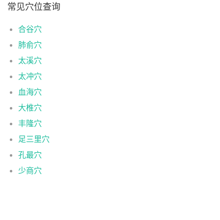
常见穴位查询
合谷穴
肺俞穴
太溪穴
太冲穴
血海穴
大椎穴
丰隆穴
足三里穴
孔最穴
少商穴