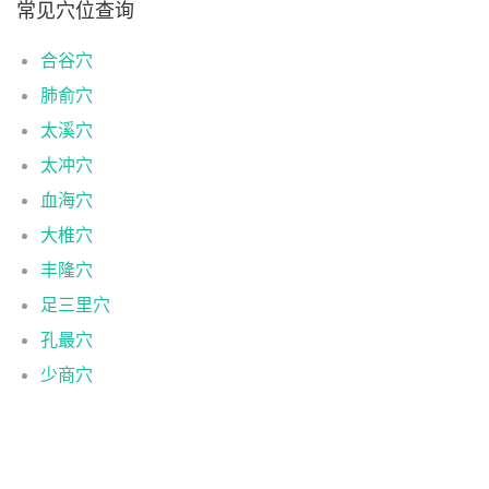
常见穴位查询
合谷穴
肺俞穴
太溪穴
太冲穴
血海穴
大椎穴
丰隆穴
足三里穴
孔最穴
少商穴