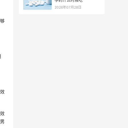
2026年07月28日
够
用
效
效
男