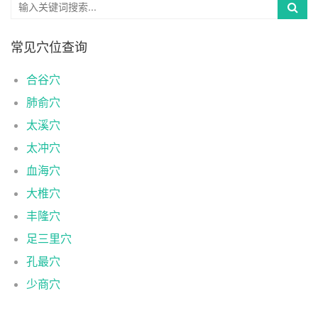
常见穴位查询
合谷穴
肺俞穴
太溪穴
太冲穴
血海穴
大椎穴
丰隆穴
足三里穴
孔最穴
少商穴