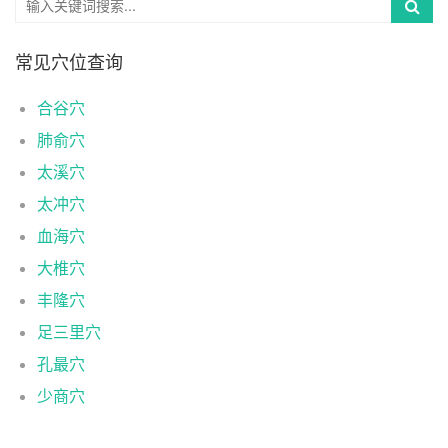
常见穴位查询
合谷穴
肺俞穴
太溪穴
太冲穴
血海穴
大椎穴
丰隆穴
足三里穴
孔最穴
少商穴