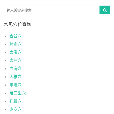
常见穴位查询
合谷穴
肺俞穴
太溪穴
太冲穴
血海穴
大椎穴
丰隆穴
足三里穴
孔最穴
少商穴