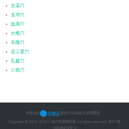
太溪穴
太冲穴
血海穴
大椎穴
丰隆穴
足三里穴
孔最穴
少商穴
本网站由
提供CDN加速/云存储服务
。
Copyright © 2012-2025 人体穴位准确位置, All rights reserved.
京ICP备
16028415号-2