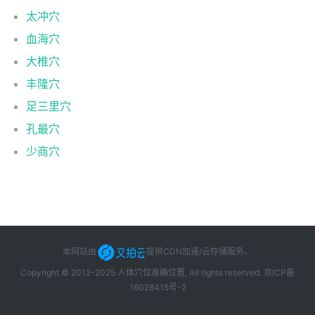
太冲穴
血海穴
大椎穴
丰隆穴
足三里穴
孔最穴
少商穴
本网站由
提供CDN加速/云存储服务
。
Copyright © 2012-2025 人体穴位准确位置, All rights reserved.
京ICP备
16028415号-2