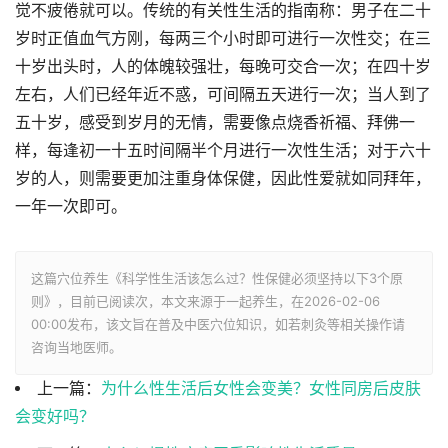
觉不疲倦就可以。传统的有关性生活的指南称：男子在二十
岁时正值血气方刚，每两三个小时即可进行一次性交；在三
十岁出头时，人的体魄较强壮，每晚可交合一次；在四十岁
左右，人们已经年近不惑，可间隔五天进行一次；当人到了
五十岁，感受到岁月的无情，需要像点烧香祈福、拜佛一
样，每逢初一十五时间隔半个月进行一次性生活；对于六十
岁的人，则需要更加注重身体保健，因此性爱就如同拜年，
一年一次即可。
这篇穴位养生《科学性生活该怎么过？性保健必须坚持以下3个原
则》，目前已阅读
次，本文来源于一起养生，在2026-02-06
00:00发布，该文旨在普及中医穴位知识，如若刺灸等相关操作请
咨询当地医师。
上一篇：
为什么性生活后女性会变美？女性同房后皮肤
会变好吗？