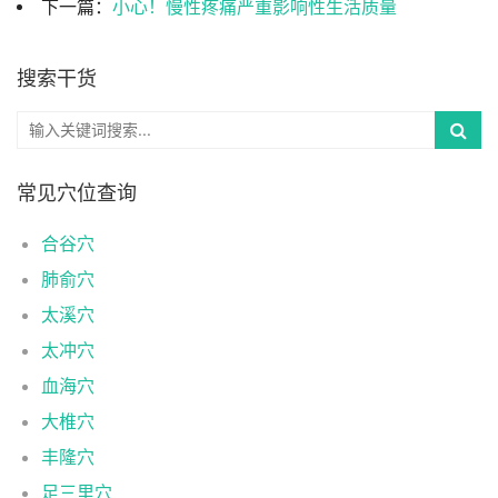
下一篇：
小心！慢性疼痛严重影响性生活质量
搜索干货
常见穴位查询
合谷穴
肺俞穴
太溪穴
太冲穴
血海穴
大椎穴
丰隆穴
足三里穴