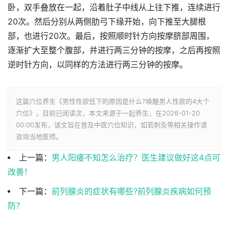
卧，双手叠放在一起，沿着肚子中线从上往下推，连续进行
20次。然后分别从两侧肋弓下缘开始，向下推至大腿根
部，也进行20次。最后，按照顺时针方向按摩脐部周围，
逐渐扩大至整个腹部，并进行两三分钟的按摩，之后再按照
逆时针方向，以同样的方法进行两三分钟的按摩。
这篇穴位养生《男性性欲低下的原因是什么?唤醒男人性欲的4大个
穴位》，目前已阅读
次，本文来源于一起养生，在2026-01-20
00:00发布，该文旨在普及中医穴位知识，如若刺灸等相关操作请
咨询当地医师。
上一篇：
男人阳痿不知怎么治疗？医生建议做好这4点可
改善！
下一篇：
前列腺炎的症状有哪些?前列腺炎疾病如何预
防？