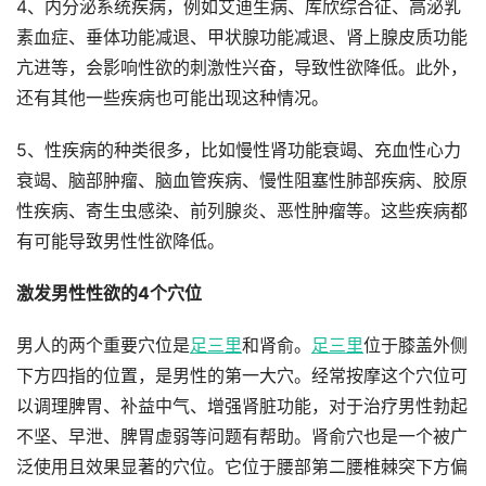
4、内分泌系统疾病，例如艾迪生病、库欣综合征、高泌乳
素血症、垂体功能减退、甲状腺功能减退、肾上腺皮质功能
亢进等，会影响性欲的刺激性兴奋，导致性欲降低。此外，
还有其他一些疾病也可能出现这种情况。
5、性疾病的种类很多，比如慢性肾功能衰竭、充血性心力
衰竭、脑部肿瘤、脑血管疾病、慢性阻塞性肺部疾病、胶原
性疾病、寄生虫感染、前列腺炎、恶性肿瘤等。这些疾病都
有可能导致男性性欲降低。
激发男性性欲的4个穴位
男人的两个重要穴位是
足三里
和肾俞。
足三里
位于膝盖外侧
下方四指的位置，是男性的第一大穴。经常按摩这个穴位可
以调理脾胃、补益中气、增强肾脏功能，对于治疗男性勃起
不坚、早泄、脾胃虚弱等问题有帮助。肾俞穴也是一个被广
泛使用且效果显著的穴位。它位于腰部第二腰椎棘突下方偏