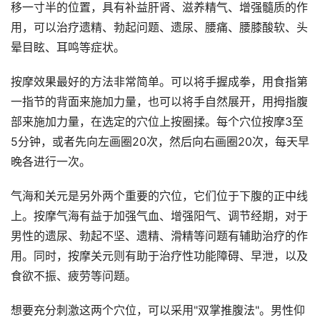
移一寸半的位置，具有补益肝肾、滋养精气、增强髓质的作
用，可以治疗遗精、勃起问题、遗尿、腰痛、腰膝酸软、头
晕目眩、耳鸣等症状。
按摩效果最好的方法非常简单。可以将手握成拳，用食指第
一指节的背面来施加力量，也可以将手自然展开，用拇指腹
部来施加力量，在选定的穴位上按圈揉。每个穴位按摩3至
5分钟，或者先向左画圈20次，然后向右画圈20次，每天早
晚各进行一次。
气海和关元是另外两个重要的穴位，它们位于下腹的正中线
上。按摩气海有益于加强气血、增强阳气、调节经期，对于
男性的遗尿、勃起不坚、遗精、滑精等问题有辅助治疗的作
用。同时，按摩关元则有助于治疗性功能障碍、早泄，以及
食欲不振、疲劳等问题。
想要充分刺激这两个穴位，可以采用"双掌推腹法"。男性仰