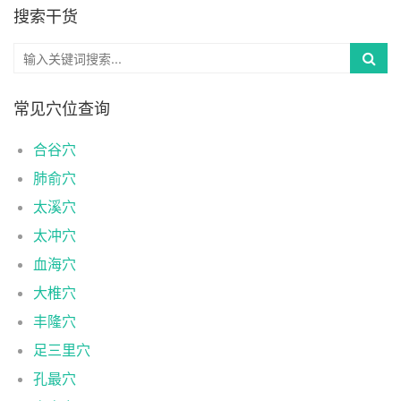
搜索干货
常见穴位查询
合谷穴
肺俞穴
太溪穴
太冲穴
血海穴
大椎穴
丰隆穴
足三里穴
孔最穴