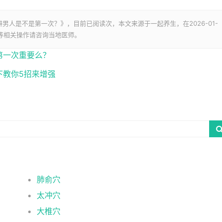
辨男人是不是第一次？》，目前已阅读
次，本文来源于一起养生，在2026-01-
灸等相关操作请咨询当地医师。
第一次重要么？
下教你5招来增强
肺俞穴
太冲穴
大椎穴