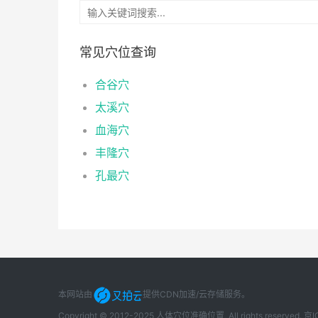
常见穴位查询
合谷穴
太溪穴
血海穴
丰隆穴
孔最穴
本网站由
提供CDN加速/云存储服务
。
Copyright © 2012-2025 人体穴位准确位置, All rights reserved.
京I