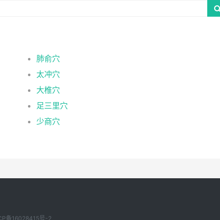
肺俞穴
太冲穴
大椎穴
足三里穴
少商穴
CP备16028415号-2