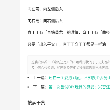
向左弯：向左侧后入
向右弯：向右侧后入
直丁丁有「直捣黄龙」的激情，弯丁丁有「曲径
只要「出入平安」，直丁丁弯丁丁都是一样滴！
这篇穴位养生《弯的还是直的？哪种形状的丁丁更舒服
及中医穴位知识，如若刺灸等相关操作请咨询当地医师
上一篇：
还在一个姿势到底，不如换个姿势d
下一篇：
第一次尝试DIY玩具的感受：兴奋
搜索干货