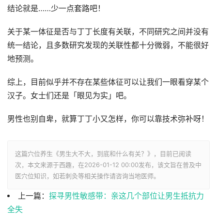
结论就是……少一点套路吧！
关于某一体征是否与丁丁长度有关联，不同研究之间并没有
统一结论，且多数研究发现的关联性都十分微弱，不能很好
地预测。
综上，目前似乎并不存在某些体征可以让我们一眼看穿某个
汉子。女士们还是「眼见为实」吧。
男性也别自卑，就算丁丁小又怎样，你可以靠技术弥补呀！
这篇穴位养生《男生大不大，到底和什么有关？》，目前已阅读
次，本文来源于西趣，在2026-01-12 00:00发布，该文旨在普及中
医穴位知识，如若刺灸等相关操作请咨询当地医师。
上一篇：
探寻男性敏感带：亲这几个部位让男生抵抗力
全失