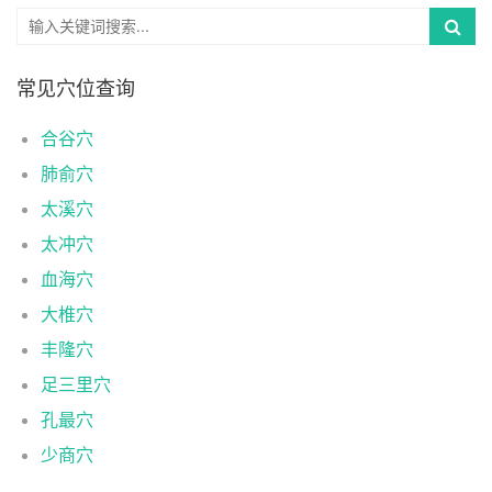
常见穴位查询
合谷穴
肺俞穴
太溪穴
太冲穴
血海穴
大椎穴
丰隆穴
足三里穴
孔最穴
少商穴