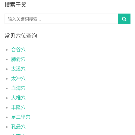
搜索干货
常见穴位查询
合谷穴
肺俞穴
太溪穴
太冲穴
血海穴
大椎穴
丰隆穴
足三里穴
孔最穴