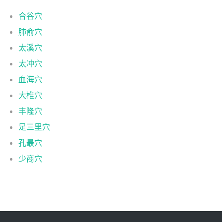
合谷穴
肺俞穴
太溪穴
太冲穴
血海穴
大椎穴
丰隆穴
足三里穴
孔最穴
少商穴