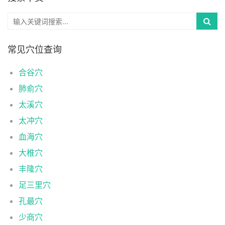
常见穴位查询
合谷穴
肺俞穴
太溪穴
太冲穴
血海穴
大椎穴
丰隆穴
足三里穴
孔最穴
少商穴