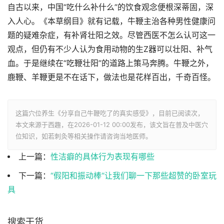
自古以来，中国“吃什么补什么”的饮食观念便根深蒂固，深
入人心。《本草纲目》就有记载，牛鞭主治各种男性健康问
题的疑难杂症，有补肾壮阳之效。尽管西医不怎么认可这一
观点，但仍有不少人认为食用动物的生Z器可以壮阳、补气
血。于是继续在“吃鞭壮阳”的道路上策马奔腾。牛鞭之外，
鹿鞭、羊鞭更是不在话下，做法也是花样百出，千奇百怪。
这篇穴位养生《分享自己牛鞭吃了的真实感受》，目前已阅读
次，
本文来源于西趣，在2026-01-12 00:00发布，该文旨在普及中医穴
位知识，如若刺灸等相关操作请咨询当地医师。
上一篇：
性洁癖的具体行为表现有哪些
下一篇：
“假阳和振动棒“让我们聊一下那些超赞的卧室玩
具
搜索干货