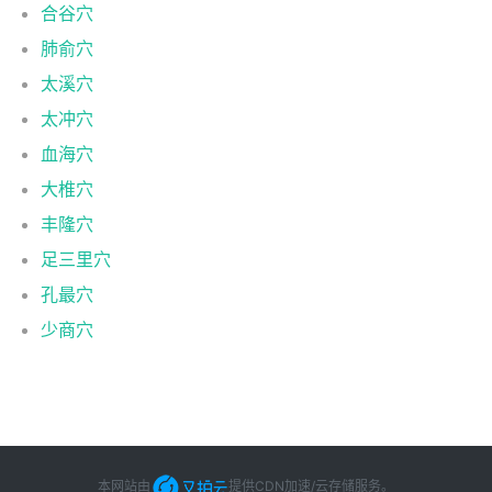
合谷穴
肺俞穴
太溪穴
太冲穴
血海穴
大椎穴
丰隆穴
足三里穴
孔最穴
少商穴
本网站由
提供CDN加速/云存储服务
。