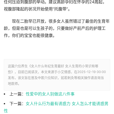
任何压迫到腹部的举动。建议高龄孕妇在怀孕的24周起，
视腹部隆起的状况开始使用“托腹带”。
现在二胎早已开放，很多女人虽然错过了最佳的生育年
龄，但是也是可以生孩子的，只要做好产前产后的护理工
作，你们的宝宝也能很健康。
这篇穴位养生《女人什么年纪生育最好 女人生育的小常识有哪
些》，目前已阅读
次，本文来源于小艾情感，在2025-12-19 00:00
发布，该文旨在普及中医穴位知识，如若刺灸等相关操作请咨询当
地医师。
上一篇：
性爱中的女人别做这八件事
下一篇：
女人什么行为最有诱惑力 女人怎么才能诱惑男
性