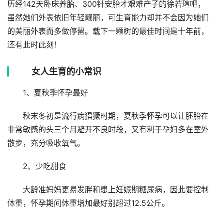
历经142天卧床养胎、300针安胎才艰难产子的徐若瑄吧，
虽然她们外表依旧年轻靓丽，可生育能力却并不会因为她们
的美丽外表而多做停留。载下一颗树的最佳时间是十年前，
还有此时此刻！
女人生育的小常识
1、夏秋季怀孕最好
秋末冬初是流行病猖獗时期，夏秋季怀孕可以让胚胎在
非常敏感的头三个月避开不良时段，又有利于孕妇多在室外
散步，充分吸收氧气。
2、少吃甜食
大龄准妈妈更易发胖和患上妊娠期糖尿病，因此要控制
体重，怀孕期间体重增加最好别超过12.5公斤。