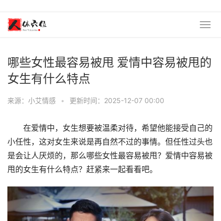
哪些女性最容易被甩 爱情中容易被甩的
女生有什么特点
来源：小艾情感
•
更新时间：2025-12-07 00:00
在爱情中，女生想要被温柔对待，希望他能接受自己的
小任性，这对女生来说是再自然不过的事情。但任性过头也
是会让人厌烦的，那么哪些女性最容易被甩？爱情中容易被
甩的女生有什么特点？赶紧来一起看看吧。