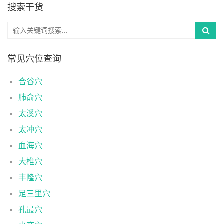
搜索干货
常见穴位查询
合谷穴
肺俞穴
太溪穴
太冲穴
血海穴
大椎穴
丰隆穴
足三里穴
孔最穴