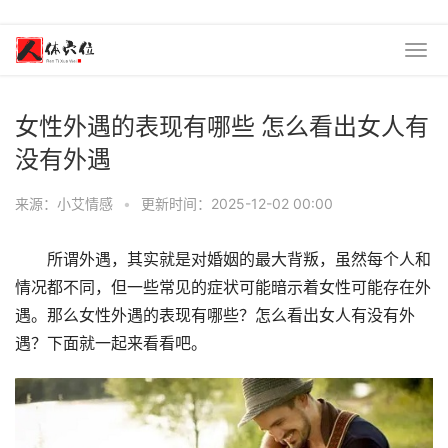
女性外遇的表现有哪些 怎么看出女人有
没有外遇
来源：小艾情感
•
更新时间：2025-12-02 00:00
所谓外遇，其实就是对婚姻的最大背叛，虽然每个人和
情况都不同，但一些常见的症状可能暗示着女性可能存在外
遇。那么女性外遇的表现有哪些？怎么看出女人有没有外
遇？下面就一起来看看吧。