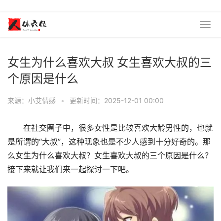
女生为什么喜欢大叔 女生喜欢大叔的三
个原因是什么
来源：小艾情感
•
更新时间：2025-12-01 00:00
在社交圈子中，很多女性是比较喜欢大龄男性的，也就
是所谓的“大叔”，这种现象也是不少人感到十分好奇的。那
么女生为什么喜欢大叔？女生喜欢大叔的三个原因是什么？
接下来就让我们来一起探讨一下吧。