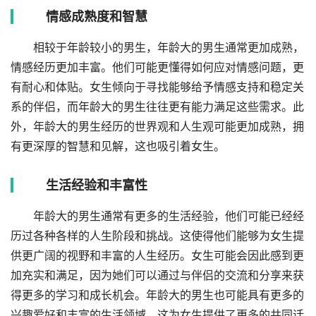
情感成熟度和智慧
相较于年龄较小的男生，年龄大的男生通常更加成熟，
情感经历更加丰富。他们可能更懂得如何应对情感问题，更
有耐心和体贴。女生倾向于寻找能够给予情感支持和稳定关
系的伴侣，而年龄大的男生往往更有能力满足这些需求。此
外，年龄大的男生经历的世界观和人生观可能更加成熟，拥
有更深厚的智慧和见解，这也吸引着女生。
生活经验和丰富性
年龄大的男生通常有更多的生活经验，他们可能已经经
历过各种各样的人生阶段和挑战。这使得他们能够为女生提
供更广阔的视野和丰富的人生经历。女生可能会因此感到更
加充实和满足，因为她们可以通过与伴侣的交流和分享来获
得更多的学习和成长机会。年龄大的男生也可能具有更多的
兴趣爱好和丰富的生活领域，这为女生提供了更多的共同话