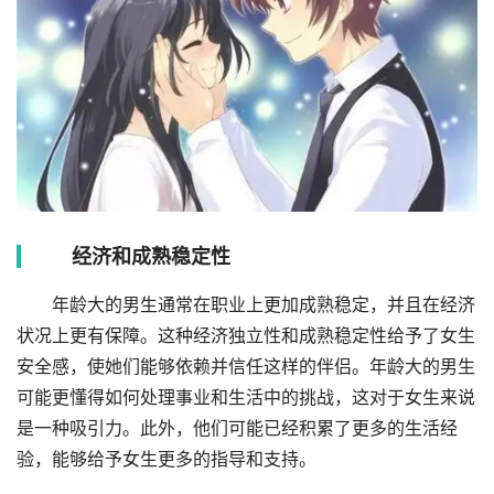
经济和成熟稳定性
年龄大的男生通常在职业上更加成熟稳定，并且在经济
状况上更有保障。这种经济独立性和成熟稳定性给予了女生
安全感，使她们能够依赖并信任这样的伴侣。年龄大的男生
可能更懂得如何处理事业和生活中的挑战，这对于女生来说
是一种吸引力。此外，他们可能已经积累了更多的生活经
验，能够给予女生更多的指导和支持。