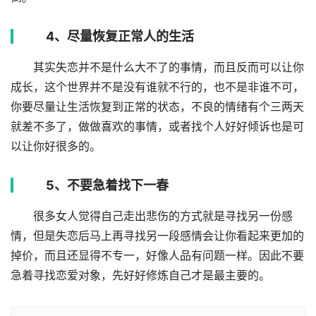
4、尽量恢复正常人的生活
其实失恋并不是什么大不了的事情，而且反而可以让你
成长，这个世界并不是没有谁就不行的，也不是非谁不可，
你要尽量让生活恢复到正常的状态，不良的情绪有个三两天
就差不多了，做做喜欢的事情，或者找个人好好倾诉也是可
以让你好很多的。
5、不要急着找下一春
很多女人觉得自己走出悲伤的方式就是寻找另一份感
情，但是失恋后马上再寻找另一段感情会让你看起来更加的
掉价，而且还显得不专一，好像人品有问题一样。因此不要
急着寻找恋爱对象，先好好修炼自己才是最主要的。