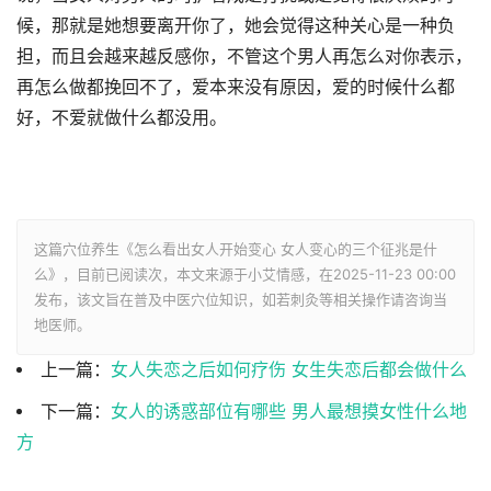
候，那就是她想要离开你了，她会觉得这种关心是一种负
担，而且会越来越反感你，不管这个男人再怎么对你表示，
再怎么做都挽回不了，爱本来没有原因，爱的时候什么都
好，不爱就做什么都没用。
这篇穴位养生《怎么看出女人开始变心 女人变心的三个征兆是什
么》，目前已阅读
次，本文来源于小艾情感，在2025-11-23 00:00
发布，该文旨在普及中医穴位知识，如若刺灸等相关操作请咨询当
地医师。
上一篇：
女人失恋之后如何疗伤 女生失恋后都会做什么
下一篇：
女人的诱惑部位有哪些 男人最想摸女性什么地
方