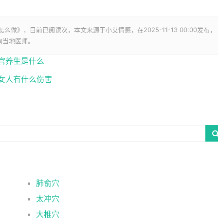
怎么做》，目前已阅读
次，本文来源于小艾情感，在2025-11-13 00:00发布，
询当地医师。
宫养生是什么
女人有什么伤害
肺俞穴
太冲穴
大椎穴