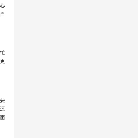
心
自
忙
更
要
还
面