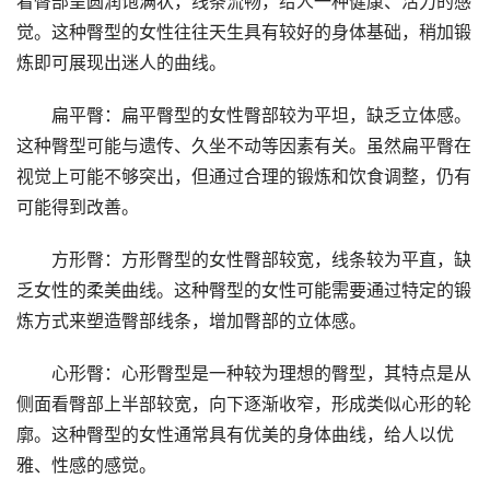
看臀部呈圆润饱满状，线条流畅，给人一种健康、活力的感
觉。这种臀型的女性往往天生具有较好的身体基础，稍加锻
炼即可展现出迷人的曲线。
扁平臀：扁平臀型的女性臀部较为平坦，缺乏立体感。
这种臀型可能与遗传、久坐不动等因素有关。虽然扁平臀在
视觉上可能不够突出，但通过合理的锻炼和饮食调整，仍有
可能得到改善。
方形臀：方形臀型的女性臀部较宽，线条较为平直，缺
乏女性的柔美曲线。这种臀型的女性可能需要通过特定的锻
炼方式来塑造臀部线条，增加臀部的立体感。
心形臀：心形臀型是一种较为理想的臀型，其特点是从
侧面看臀部上半部较宽，向下逐渐收窄，形成类似心形的轮
廓。这种臀型的女性通常具有优美的身体曲线，给人以优
雅、性感的感觉。