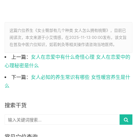
这篇穴位养生《女士臀部有几个种类 女人怎么拥有桃臀》，目前已
阅读
次，本文来源于小艾情感，在2025-11-13 00:00发布，该文旨
在普及中医穴位知识，如若刺灸等相关操作请咨询当地医师。
上一篇：
女人在恋爱中有什么奇怪心理 女人在恋爱中的
心理秘密是什么
下一篇：
女人必知的养生常识有哪些 女性暖宫养生是什
么
搜索干货
常见穴位查询