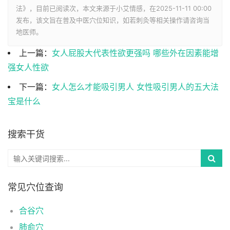
法》，目前已阅读
次，本文来源于小艾情感，在2025-11-11 00:00
发布，该文旨在普及中医穴位知识，如若刺灸等相关操作请咨询当
地医师。
上一篇：
女人屁股大代表性欲更强吗 哪些外在因素能增
强女人性欲
下一篇：
女人怎么才能吸引男人 女性吸引男人的五大法
宝是什么
搜索干货
常见穴位查询
合谷穴
肺俞穴