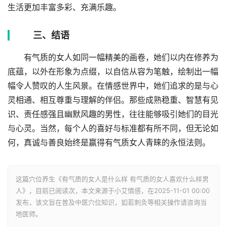
生活更加丰富多彩、充满乐趣。
三、结语
有气质的女人如同一幅精美的画卷，她们以内在修养为
底蕴，以外在形象为点缀，以自信从容为笔触，绘制出一幅
幅令人赞叹的人生风景。在情感世界中，她们追求的是与心
灵相通、相互尊重与理解的伴侣。那些成熟稳重、智慧有见
识、责任感强且幽默风趣的男性，往往能够吸引她们的目光
与心灵。当然，每个人的喜好与标准都有所不同，但无论如
何，真诚与善良始终是赢得有气质女人青睐的永恒法则。
这篇穴位养生《有气质的女人是什么样 有气质的女人喜欢什么样男
人》，目前已阅读
次，本文来源于小艾情感，在2025-11-01 00:00
发布，该文旨在普及中医穴位知识，如若刺灸等相关操作请咨询当
地医师。