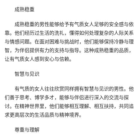
成熟稳重
成熟稳重的男性能够给予有气质女人足够的安全感与依
靠。他们经历过生活的洗礼，懂得如何处理复杂的人际关系
与情感问题。在面对困难与挑战时，他们能够保持冷静与理
智，为伴侣提供有力的支持与指导。这种成熟稳重的品质，
让有气质女人感到安心与信赖。
智慧与见识
有气质的女人往往欣赏同样拥有智慧与见识的男性。他
们善于思考、博学多才，能够与伴侣进行深入的交流与探
讨。在精神世界里，他们能够相互理解、相互扶持，共同追
求更高层次的生活品质与精神境界。
尊重与理解