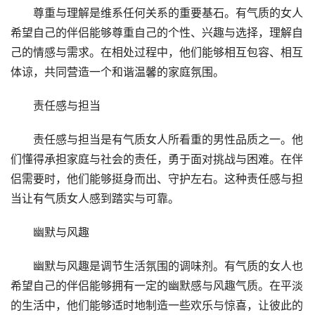
尊重与理解是维系任何关系的重要基石。有气质的女人
希望自己的伴侣能够尊重自己的个性、兴趣与选择，理解自
己的情感与需求。在相处过程中，他们能够相互包容、相互
体谅，共同营造一个和谐温馨的家庭氛围。
责任感与担当
责任感与担当是有气质女人所看重的男性品质之一。他
们懂得承担家庭与社会的责任，勇于面对挑战与困难。在伴
侣需要时，他们能够挺身而出、守护左右。这种责任感与担
当让有气质女人感到踏实与可靠。
幽默与风趣
幽默与风趣是调节生活氛围的调味剂。有气质的女人也
希望自己的伴侣能够拥有一定的幽默感与风趣气质。在平淡
的生活中，他们能够适时地制造一些欢乐与惊喜，让彼此的