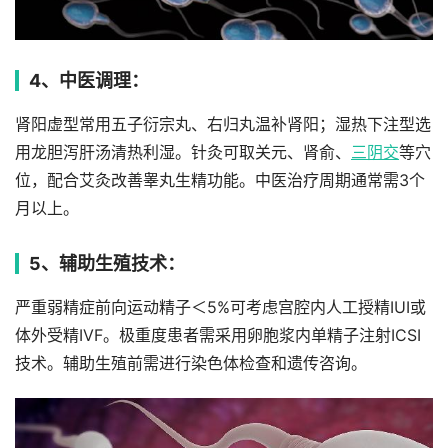
4、中医调理：
肾阳虚型常用五子衍宗丸、右归丸温补肾阳；湿热下注型选
用龙胆泻肝汤清热利湿。针灸可取关元、肾俞、
三阴交
等穴
位，配合艾灸改善睾丸生精功能。中医治疗周期通常需3个
月以上。
5、辅助生殖技术：
严重弱精症前向运动精子＜5%可考虑宫腔内人工授精IUI或
体外受精IVF。极重度患者需采用卵胞浆内单精子注射ICSI
技术。辅助生殖前需进行染色体检查和遗传咨询。