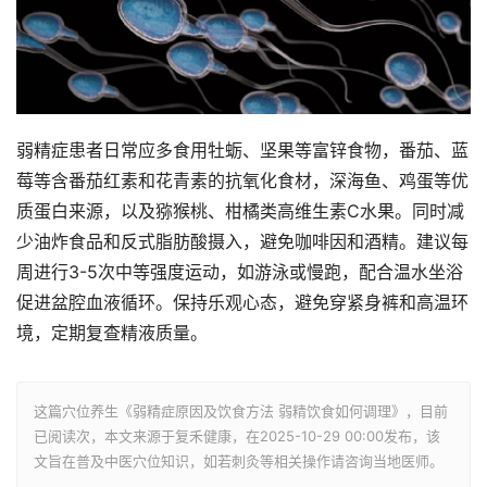
弱精症患者日常应多食用牡蛎、坚果等富锌食物，番茄、蓝
莓等含番茄红素和花青素的抗氧化食材，深海鱼、鸡蛋等优
质蛋白来源，以及猕猴桃、柑橘类高维生素C水果。同时减
少油炸食品和反式脂肪酸摄入，避免咖啡因和酒精。建议每
周进行3-5次中等强度运动，如游泳或慢跑，配合温水坐浴
促进盆腔血液循环。保持乐观心态，避免穿紧身裤和高温环
境，定期复查精液质量。
这篇穴位养生《弱精症原因及饮食方法 弱精饮食如何调理》，目前
已阅读
次，本文来源于复禾健康，在2025-10-29 00:00发布，该
文旨在普及中医穴位知识，如若刺灸等相关操作请咨询当地医师。