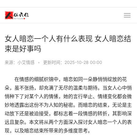
女人暗恋一个人有什么表现 女人暗恋结
束是好事吗
来源：小艾情感
•
更新时间：2025-10-28 00:00
在情感的细腻织锦中，暗恋如同一朵静悄悄绽放的花
朵，虽不张扬，却充满了无尽的温柔与期待。当女人心中悄
悄种下了对某个人的情愫，她的言行举止、情绪变化都会微
妙地透露出这份不为人知的秘密。而暗恋的结束，无论是主
动放下还是被迫接受，都标志着一段情感的转折，其影响深
远且复杂。本文将从两个方面深入探讨女人暗恋一个人的表
现，以及暗恋结束所带来的多维度思考。