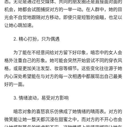
态。无论是通过社交媒体、共同的朋友圈还是直接面对面的
机会，她都会试图捕捉对方的一举一动。在人群中，她的目
光会不自觉地跟随对方移动，即使只是短暂的偷瞄，也足以
让她心跳加速。
2. 精心打扮，只为偶遇
为了能在不经意间给对方留下好印象，暗恋中的女人会
格外注重自己的形象。她可能会突然开始尝试不同的穿衣风
格，或是更加关注发型、妆容等细节。这些变化往往源于她
内心深处希望能在与对方的每一次相遇中都展现出自己最美
好的一面。
3. 情绪波动，易受对方影响
暗恋对象的喜怒哀乐仿佛成了她情绪的晴雨表。对方的
微笑能让她一整天都沉浸在甜蜜之中，而对方的不开心也会