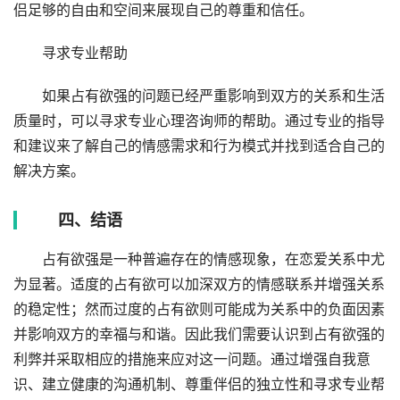
侣足够的自由和空间来展现自己的尊重和信任。
寻求专业帮助
如果占有欲强的问题已经严重影响到双方的关系和生活
质量时，可以寻求专业心理咨询师的帮助。通过专业的指导
和建议来了解自己的情感需求和行为模式并找到适合自己的
解决方案。
四、结语
占有欲强是一种普遍存在的情感现象，在恋爱关系中尤
为显著。适度的占有欲可以加深双方的情感联系并增强关系
的稳定性；然而过度的占有欲则可能成为关系中的负面因素
并影响双方的幸福与和谐。因此我们需要认识到占有欲强的
利弊并采取相应的措施来应对这一问题。通过增强自我意
识、建立健康的沟通机制、尊重伴侣的独立性和寻求专业帮