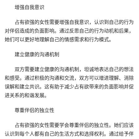
增强自我意识
占有欲强的女性需要增强自我意识，认识到自己的行为
对伴侣造成的负面影响。通过反思自己的行为动机和后果，
她们可以更好地理解自己的情感需求和行为模式。
建立健康的沟通机制
双方需要建立健康的沟通机制，坦诚地表达自己的想法
和感受。通过积极的沟通和交流，双方可以增进理解、消除
误解和建立共识。这有助于减少占有欲带来的负面影响并促
进关系的和谐发展。
尊重伴侣的独立性
占有欲强的女性需要学会尊重伴侣的独立性。她们应该
认识到每个人都有自己的生活方式和选择权利。通过给予伴