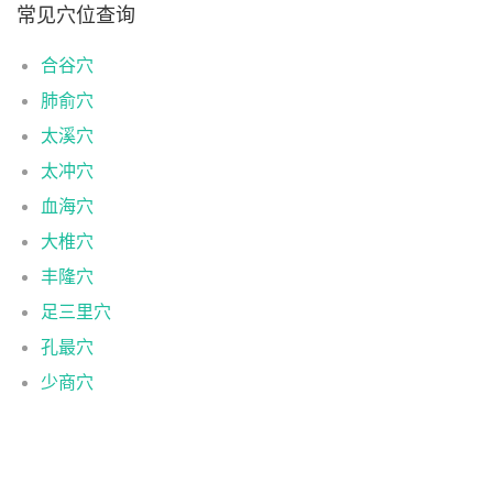
常见穴位查询
合谷穴
肺俞穴
太溪穴
太冲穴
血海穴
大椎穴
丰隆穴
足三里穴
孔最穴
少商穴