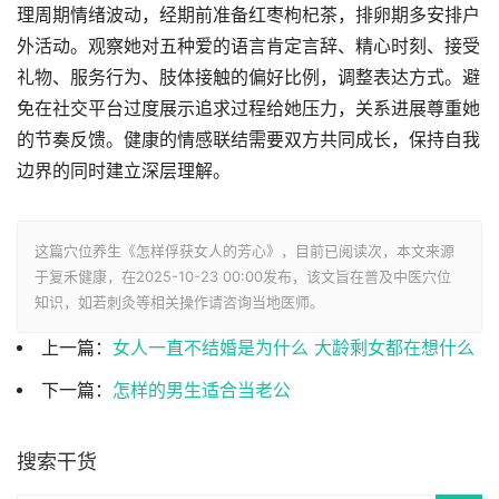
理周期情绪波动，经期前准备红枣枸杞茶，排卵期多安排户
外活动。观察她对五种爱的语言肯定言辞、精心时刻、接受
礼物、服务行为、肢体接触的偏好比例，调整表达方式。避
免在社交平台过度展示追求过程给她压力，关系进展尊重她
的节奏反馈。健康的情感联结需要双方共同成长，保持自我
边界的同时建立深层理解。
这篇穴位养生《怎样俘获女人的芳心》，目前已阅读
次，本文来源
于复禾健康，在2025-10-23 00:00发布，该文旨在普及中医穴位
知识，如若刺灸等相关操作请咨询当地医师。
上一篇：
女人一直不结婚是为什么 大龄剩女都在想什么
下一篇：
怎样的男生适合当老公
搜索干货