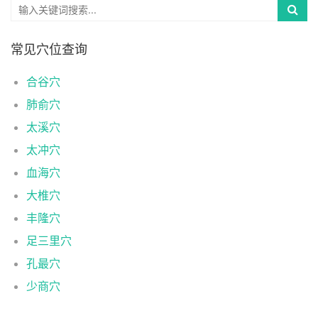
常见穴位查询
合谷穴
肺俞穴
太溪穴
太冲穴
血海穴
大椎穴
丰隆穴
足三里穴
孔最穴
少商穴