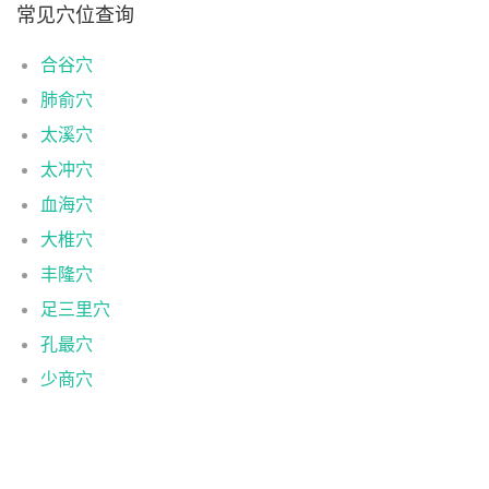
常见穴位查询
合谷穴
肺俞穴
太溪穴
太冲穴
血海穴
大椎穴
丰隆穴
足三里穴
孔最穴
少商穴