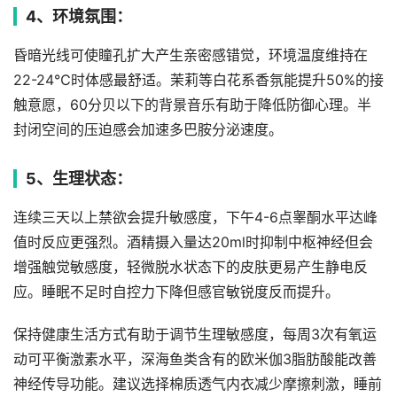
4、环境氛围：
昏暗光线可使瞳孔扩大产生亲密感错觉，环境温度维持在
22-24℃时体感最舒适。茉莉等白花系香氛能提升50%的接
触意愿，60分贝以下的背景音乐有助于降低防御心理。半
封闭空间的压迫感会加速多巴胺分泌速度。
5、生理状态：
连续三天以上禁欲会提升敏感度，下午4-6点睾酮水平达峰
值时反应更强烈。酒精摄入量达20ml时抑制中枢神经但会
增强触觉敏感度，轻微脱水状态下的皮肤更易产生静电反
应。睡眠不足时自控力下降但感官敏锐度反而提升。
保持健康生活方式有助于调节生理敏感度，每周3次有氧运
动可平衡激素水平，深海鱼类含有的欧米伽3脂肪酸能改善
神经传导功能。建议选择棉质透气内衣减少摩擦刺激，睡前