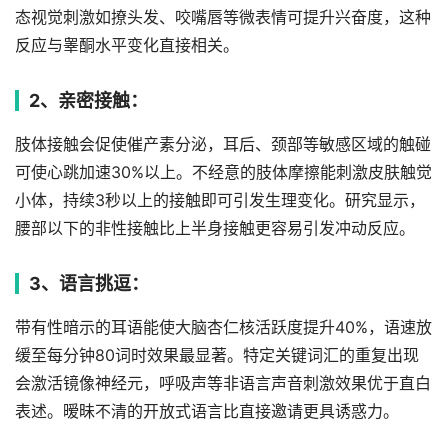
态视觉刺激如撩头发、咬嘴唇等微表情可提升兴奋度，这种
反应与睾酮水平变化直接相关。
2、亲密接触：
肢体接触会促使催产素分泌，耳后、颈部等敏感区域的触碰
可使心跳加速30%以上。不经意的肢体摩擦能刺激皮肤触觉
小体，持续3秒以上的接触即可引发生理变化。研究显示，
腰部以下的非性接触比上半身接触更容易引发冲动反应。
3、语言挑逗：
带有性暗示的耳语能使大脑杏仁核活跃度提升40%，语速放
缓至每分钟80词时效果最显著。特定关键词汇的重复出现
会激活镜像神经元，呼吸声等非语言声音刺激效果优于直白
表述。暧昧不清的开放式语言比直接邀请更具诱惑力。