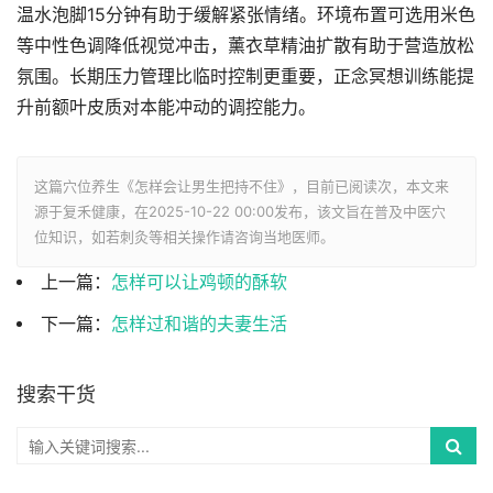
温水泡脚15分钟有助于缓解紧张情绪。环境布置可选用米色
等中性色调降低视觉冲击，薰衣草精油扩散有助于营造放松
氛围。长期压力管理比临时控制更重要，正念冥想训练能提
升前额叶皮质对本能冲动的调控能力。
这篇穴位养生《怎样会让男生把持不住》，目前已阅读
次，本文来
源于复禾健康，在2025-10-22 00:00发布，该文旨在普及中医穴
位知识，如若刺灸等相关操作请咨询当地医师。
上一篇：
怎样可以让鸡顿的酥软
下一篇：
怎样过和谐的夫妻生活
搜索干货