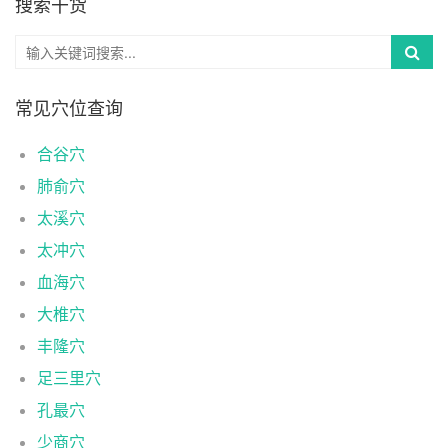
搜索干货
常见穴位查询
合谷穴
肺俞穴
太溪穴
太冲穴
血海穴
大椎穴
丰隆穴
足三里穴
孔最穴
少商穴