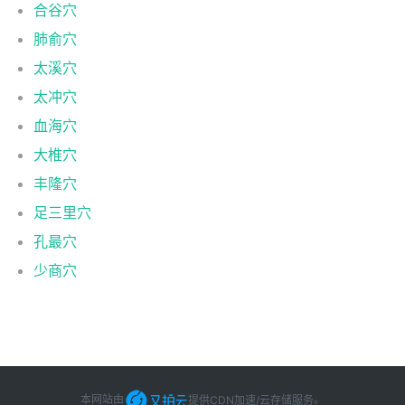
合谷穴
肺俞穴
太溪穴
太冲穴
血海穴
大椎穴
丰隆穴
足三里穴
孔最穴
少商穴
本网站由
提供CDN加速/云存储服务
。