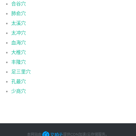
合谷穴
肺俞穴
太溪穴
太冲穴
血海穴
大椎穴
丰隆穴
足三里穴
孔最穴
少商穴
本网站由
提供CDN加速/云存储服务
。