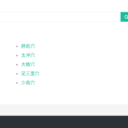
肺俞穴
太冲穴
大椎穴
足三里穴
少商穴