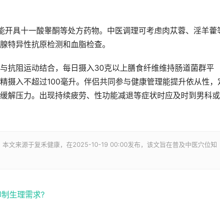
生可能开具十一酸睾酮等处方药物。中医调理可考虑肉苁蓉、淫羊藿
腺特异性抗原检测和血脂检查。
与抗阻运动结合，每日摄入30克以上膳食纤维维持肠道菌群平
精摄入不超过100毫升。伴侣共同参与健康管理能提升依从性，
缓解压力。出现持续疲劳、性功能减退等症状时应及时到男科或
，本文来源于复禾健康，在2025-10-19 00:00发布，该文旨在普及中医穴位知
抑制生理需求?