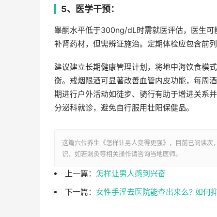
5、医学干预：
睾酮水平低于300ng/dL时需就医评估，医
补肾药材，但需辨证施治。定期体检应包含前列
建议建立长期健康管理计划，将地中海饮食模式
衡。戒烟限酒可显著改善血管内皮功能，每周酒
期进行户外活动如徒步、骑行有助于增进关系并
分泌科就诊，避免自行服用壮阳保健品。
这篇穴位养生《怎样让男人变得更强》，目前已阅读
次
识，如若刺灸等相关操作请咨询当地医师。
上一篇：
怎样让男人感到兴奋
下一篇：
女性手淫去医院能查出来么? 如何