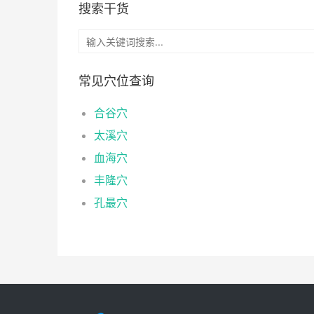
搜索干货
常见穴位查询
合谷穴
太溪穴
血海穴
丰隆穴
孔最穴