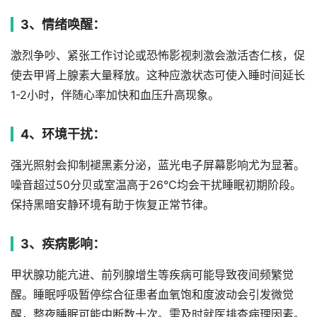
3、情绪唤醒：
激烈争吵、紧张工作讨论或恐怖影视刺激会激活杏仁核，促
使去甲肾上腺素大量释放。这种应激状态可使入睡时间延长
1-2小时，伴随心率加快和血压升高现象。
4、环境干扰：
强光照射会抑制褪黑素分泌，蓝光电子屏幕影响尤为显著。
噪音超过50分贝或室温高于26℃均会干扰睡眠初期阶段。
保持黑暗安静环境有助于恢复正常节律。
3、疾病影响：
甲状腺功能亢进、前列腺增生等疾病可能导致夜间频繁觉
醒。睡眠呼吸暂停综合征患者血氧饱和度波动会引发微觉
醒，整夜睡眠可能中断数十次。需及时就医排查病理因素。