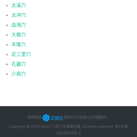
太溪穴
太冲穴
血海穴
大椎穴
丰隆穴
足三里穴
孔最穴
少商穴
本网站由
提供CDN加速/云存储服务
。
Copyright © 2012-2025 人体穴位准确位置, All rights reserved.
京ICP备
16028415号-2