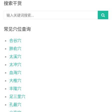
搜索干货
常见穴位查询
合谷穴
肺俞穴
太溪穴
太冲穴
血海穴
大椎穴
丰隆穴
足三里穴
孔最穴