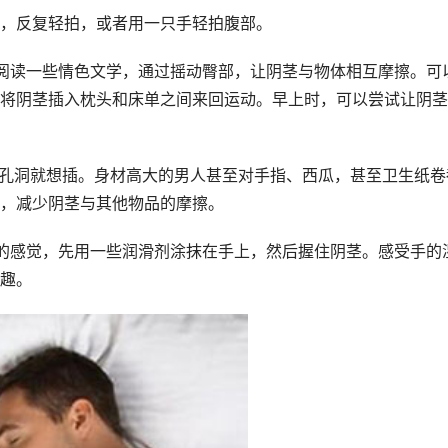
侧，反复轻拍，或者用一只手轻拍腹部。
阅读一些情色文学，通过摇动臀部，让阴茎与物体相互摩擦。可
将阴茎插入枕头和床单之间来回运动。早上时，可以尝试让阴茎
到孔洞就想插。身材高大的男人甚至对手指、西瓜，甚至卫生纸卷
，减少阴茎与其他物品的摩擦。
道的感觉，先用一些润滑剂涂抹在手上，然后握住阴茎。感受手的
趣。