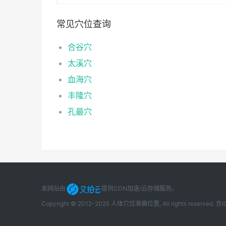
常见穴位查询
合谷穴
太溪穴
血海穴
丰隆穴
孔最穴
本网站由
提供CDN加速/云存储服务
。
Copyright © 2012-2025 人体穴位准确位置, All rights reserved.
京I