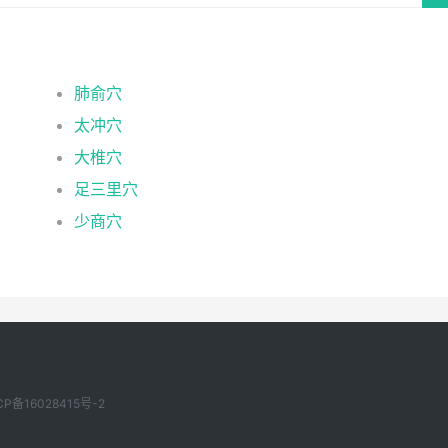
肺俞穴
太冲穴
大椎穴
足三里穴
少商穴
CP备16028415号-2