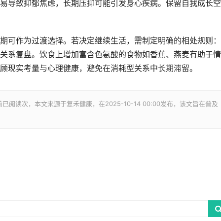
易导致抑郁焦虑，长期压抑可能引发身心疾病。保留自我成长空
期可作为过渡选择。若决定继续生活，需制定明确的相处规则：
关系复盘。饮食上增加富含色氨酸的食物如香蕉、燕麦有助于情
顾现实考量与心理健康，避免在消耗型关系中长期滞留。
前已阅读
次，本文来源于复禾健康，在2025-10-14 00:00发布，该文旨在普及