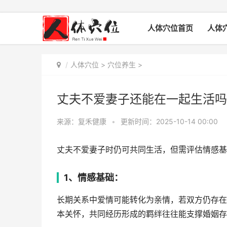
人体穴位首页
人体
人体穴位
>
穴位养生
>
丈夫不爱妻子还能在一起生活吗
来源：复禾健康
•
更新时间：2025-10-14 00:00
丈夫不爱妻子时仍可共同生活，但需评估情感基
1、情感基础：
长期关系中爱情可能转化为亲情，若双方仍存在
本关怀，共同经历形成的羁绊往往能支撑婚姻存